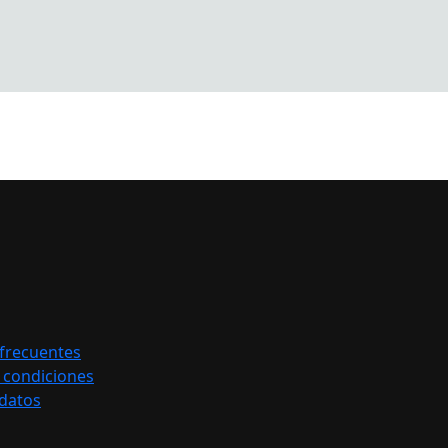
frecuentes
 condiciones
 datos