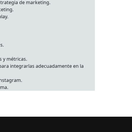
trategia de marketing.
keting.
lay.
s.
 y métricas.
k para integrarlas adecuadamente en la
Instagram.
sma.