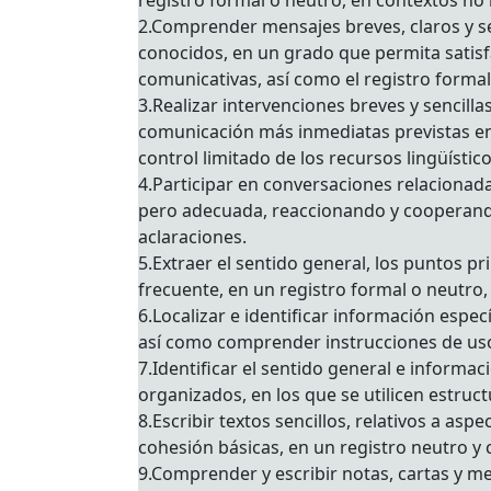
registro formal o neutro, en contextos no 
2.Comprender mensajes breves, claros y se
conocidos, en un grado que permita satisfac
comunicativas, así como el registro formal 
3.Realizar intervenciones breves y sencill
comunicación más inmediatas previstas en 
control limitado de los recursos lingüísti
4.Participar en conversaciones relacionad
pero adecuada, reaccionando y cooperando,
aclaraciones.
5.Extraer el sentido general, los puntos pr
frecuente, en un registro formal o neutro,
6.Localizar e identificar información especí
así como comprender instrucciones de uso
7.Identificar el sentido general e informac
organizados, en los que se utilicen estruct
8.Escribir textos sencillos, relativos a a
cohesión básicas, en un registro neutro y c
9.Comprender y escribir notas, cartas y me