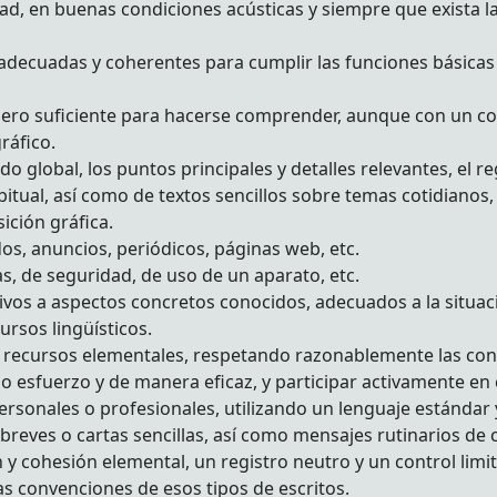
ad, en buenas condiciones acústicas y siempre que exista la
adecuadas y coherentes para cumplir las funciones básicas
o pero suficiente para hacerse comprender, aunque con un co
ráfico.
do global, los puntos principales y detalles relevantes, el r
tual, así como de textos sencillos sobre temas cotidianos,
ición gráfica.
dos, anuncios, periódicos, páginas web, etc.
s, de seguridad, de uso de un aparato, etc.
lativos a aspectos concretos conocidos, adecuados a la situa
ursos lingüísticos.
n recursos elementales, respetando razonablemente las conv
ho esfuerzo y de manera eficaz, y participar activamente e
rsonales o profesionales, utilizando un lenguaje estándar y
reves o cartas sencillas, así como mensajes rutinarios de c
y cohesión elemental, un registro neutro y un control limit
as convenciones de esos tipos de escritos.