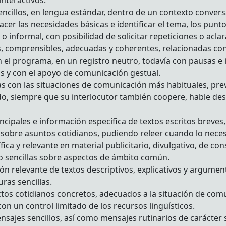
interactivos.
ncillos, en lengua estándar, dentro de un contexto convers
er las necesidades básicas e identificar el tema, los punto
o informal, con posibilidad de solicitar repeticiones o acla
as, comprensibles, adecuadas y coherentes, relacionadas con
el programa, en un registro neutro, todavía con pausas e i
cos y con el apoyo de comunicación gestual.
as con las situaciones de comunicación más habituales, prev
 siempre que su interlocutor también coopere, hable despa
incipales e información específica de textos escritos breves,
 sobre asuntos cotidianos, pudiendo releer cuando lo neces
fica y relevante en material publicitario, divulgativo, de cons
 sencillas sobre aspectos de ámbito común.
ión relevante de textos descriptivos, explicativos y argument
uras sencillas.
spectos cotidianos concretos, adecuados a la situación de co
on un control limitado de los recursos lingüísticos.
nsajes sencillos, así como mensajes rutinarios de carácter s