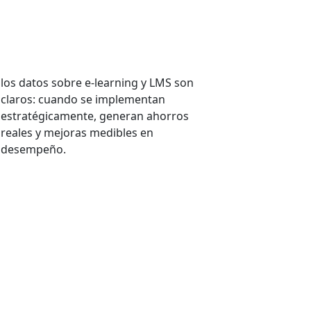
Microlearning en
empresas: menos horas,
más resultados
los datos sobre e-learning y LMS son
claros: cuando se implementan
estratégicamente, generan ahorros
reales y mejoras medibles en
desempeño.
VER MÁS