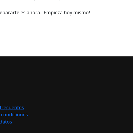
epararte es ahora. ¡Empieza hoy mismo!
frecuentes
 condiciones
 datos