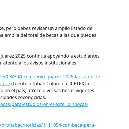
se, pero debes revisar un amplio listado de
a amplia del total de becas a las que puedes
 Juárez 2025 continúa apoyando a estudiantes
 atento a los avisos institucionales.
5/03/30/beca-benito-juarez-2025-lanzan-este-
bril/)
fuente infobae Colombia: ICETEX la
ro en el país, ofrece diversas becas vigentes
rsidades reconocidas.
becas-para-estudios-en-el-exterior/becas-
n/pronabec/noticias/1111054-con-beca-peru-