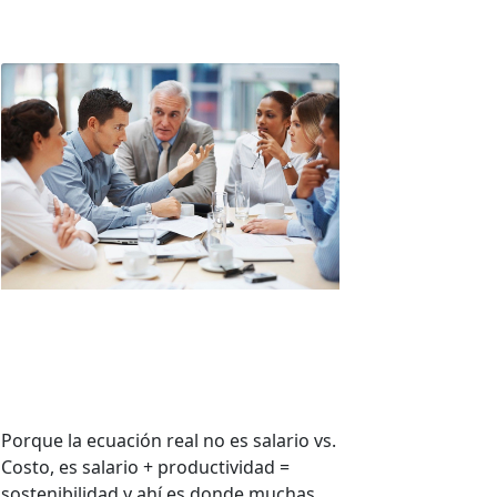
Salario mínimo, costos
laborales y productividad:
la ecuación incompleta
Porque la ecuación real no es salario vs.
Costo, es salario + productividad =
sostenibilidad y ahí es donde muchas