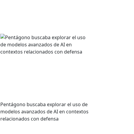
ARTÍCULOS RECIENTES
Anthropic rechaza la
última oferta del
Pentágono: un negocio
con ética
Pentágono buscaba explorar el uso de
modelos avanzados de AI en contextos
relacionados con defensa
VER MÁS