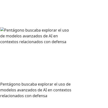
ARTÍCULOS RECIENTES
Anthropic rechaza la
última oferta del
Pentágono: un negocio
con ética
Pentágono buscaba explorar el uso de
modelos avanzados de AI en contextos
relacionados con defensa
VER MÁS