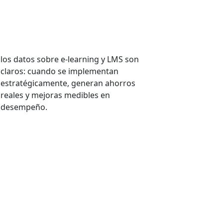
Microlearning en
empresas: menos horas,
más resultados
los datos sobre e-learning y LMS son
claros: cuando se implementan
estratégicamente, generan ahorros
reales y mejoras medibles en
desempeño.
VER MÁS