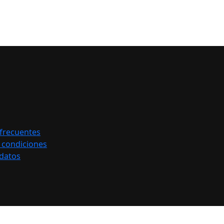
frecuentes
 condiciones
 datos