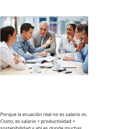
Salario mínimo, costos
laborales y productividad:
la ecuación incompleta
Porque la ecuación real no es salario vs.
Costo, es salario + productividad =
sostenibilidad y ahí es donde muchas